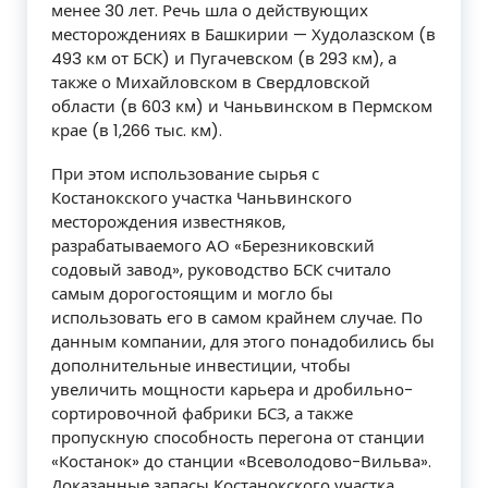
менее 30 лет. Речь шла о действующих
месторождениях в Башкирии — Худолазском (в
493 км от БСК) и Пугачевском (в 293 км), а
также о Михайловском в Свердловской
области (в 603 км) и Чаньвинском в Пермском
крае (в 1,266 тыс. км).
При этом использование сырья с
Костанокского участка Чаньвинского
месторождения известняков,
разрабатываемого АО «Березниковский
содовый завод», руководство БСК считало
самым дорогостоящим и могло бы
использовать его в самом крайнем случае. По
данным компании, для этого понадобились бы
дополнительные инвестиции, чтобы
увеличить мощности карьера и дробильно-
сортировочной фабрики БСЗ, а также
пропускную способность перегона от станции
«Костанок» до станции «Всеволодово-Вильва».
Доказанные запасы Костанокского участка