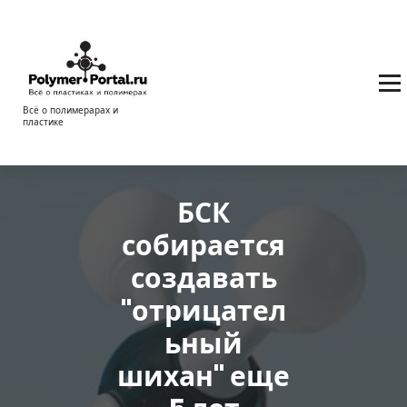
Перейти
к
содержимому
Всё о полимерарах и
пластике
БСК
собирается
создавать
"отрицател
ьный
шихан" еще