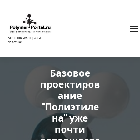
Перейти
к
содержимому
Всё о полимерарах и
пластике
Базовое
проектиров
ание
"Полиэтиле
на" уже
почти