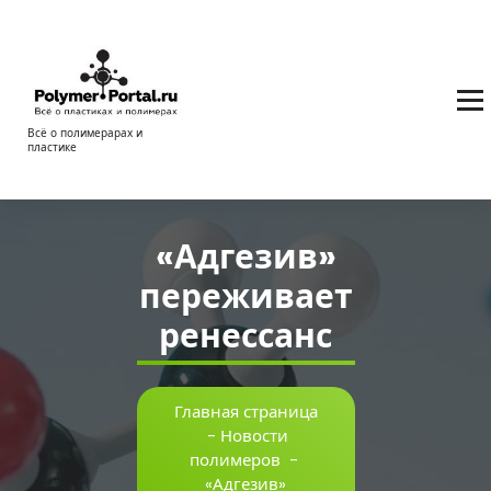
Перейти
к
содержимому
Всё о полимерарах и
пластике
«Адгезив»
переживает
ренессанс
Главная страница
-
Новости
полимеров
-
«Адгезив»