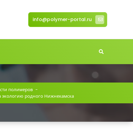
info@polymer-portal.ru
сти полимеров
-
на экологию родного Нижнекамска