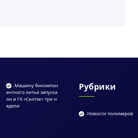
Рубрики
Машину бикомпон
ентного литья запуска
ли в ГК «Силтэк» три н
едели
Новости полимеров
и
у