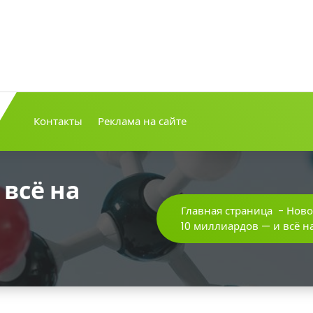
Контакты
Реклама на сайте
 всё на
Главная страница
-
Ново
10 миллиардов — и всё 