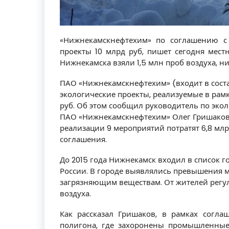
«Нижнекамскнефтехим» по соглашению с
проекты 10 млрд руб, пишет сегодня мест
Нижнекамска взяли 1,5 млн проб воздуха, 
ПАО «Нижнекамскнефтехим» (входит в соста
экологические проекты, реализуемые в рамк
руб. Об этом сообщил руководитель по эко
ПАО «Нижнекамскнефтехим» Олег Гришаков.
реализации 9 мероприятий потратят 6,8 мл
соглашения.
До 2015 года Нижнекамск входил в список г
России. В городе выявлялись превышения 
загрязняющим веществам. От жителей регул
воздуха.
Как рассказал Гришаков, в рамках согла
полигона, где захоронены промышленны