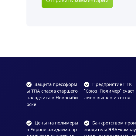
Защита прессформ
Предприятие ПТК
ы ТПА спасла старшего
"Союз-Полимер" счаст
наладчика в Новосиби
ливо вышло из огня
рске
Цены на полимеры
Банкротством про
в Европе ожидаемо пр
зводителя ЭВА-компа